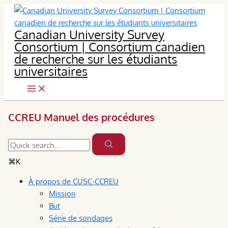
Skip
to
Canadian University Survey
content
Consortium | Consortium canadien
de recherche sur les étudiants
universitaires
CCREU Manuel des procédures
⌘K
À propos de CUSC-CCREU
Mission
But
Série de sondages