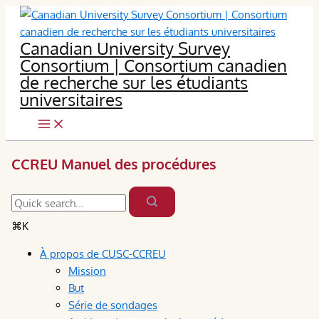
Skip
to
Canadian University Survey
content
Consortium | Consortium canadien
de recherche sur les étudiants
universitaires
CCREU Manuel des procédures
⌘K
À propos de CUSC-CCREU
Mission
But
Série de sondages