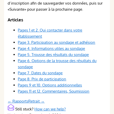
d’inscription afin de sauvegarder vos données, puis sur
«Suivante» pour passer à la prochaine page.
Articles
Pages 1 et 2. Qui contacter dans votre
établissement
Page 3. Participation au sondage et adhésion
Page 4. Informations utiles au sondage
Page 5. Trousse des résultats du sondage
Page 6. Options de la trousse des résultats du
sondage
Page 7. Dates du sondage
Page 8. Prix de participation
Pages 9 et 10. Options additionnelles
Pages 11 et 12. Commentaires, Soumission
Doc
← Rapports
Retrait →
navigation
Still stuck?
How can we help?