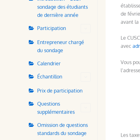
établiss
sondage des étudiants
de févri
de dernière année
avant la 
Participation
Le CUSC-
Entrepreneur chargé
avec
ad
du sondage
Vous pou
Calendrier
l’adress
Échantillon
Prix de participation
Questions
supplémentaires
Omission de questions
standards du sondage
Les taxe