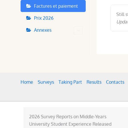
Factures et paiement
Still 
Prix 2026
Updat
Annexes
Home
Surveys
Taking Part
Results
Contacts
2026 Survey Reports on Middle-Years
University Student Experience Released