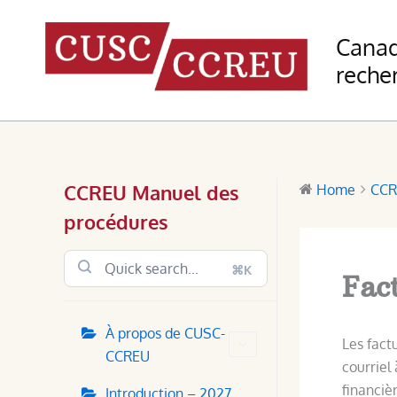
Skip
to
Canad
content
recher
CCREU Manuel des
Home
CCR
procédures
⌘K
Fac
À propos de CUSC-
Les fact
CCREU
courriel
financiè
Introduction – 2027