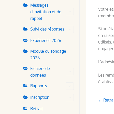
Messages
Votre ét
d’invitation et de
(membre 
rappel
Si un ét
Suivi des réponses
en raiso
Expérience 2026
utilisés
engager
Module du sondage
2026
L’adhési
Fichiers de
Les remb
données
établiss
Rapports
Inscription
Doc
← Retra
navigati
Retrait