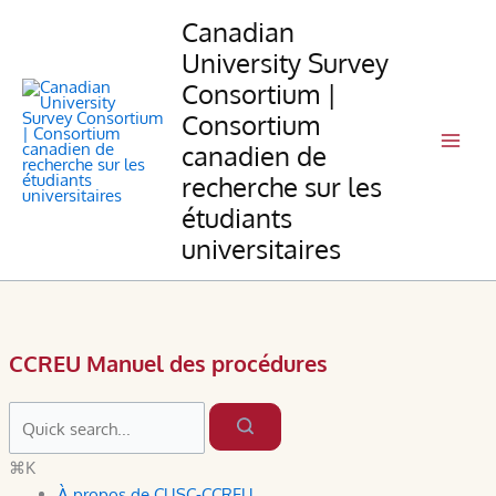
Skip
Canadian
to
University Survey
content
Consortium |
Consortium
canadien de
recherche sur les
étudiants
universitaires
CCREU Manuel des procédures
⌘K
À propos de CUSC-CCREU