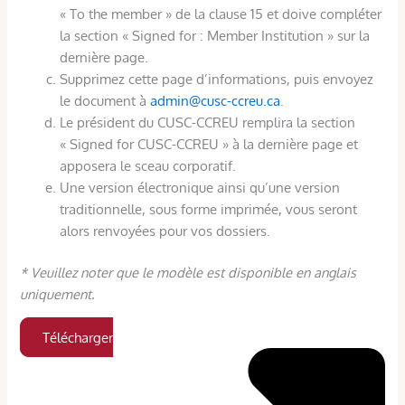
« To the member » de la clause 15 et doive compléter
la section « Signed for : Member Institution » sur la
dernière page.
Supprimez cette page d’informations, puis envoyez
le document à
admin@cusc-ccreu.ca
.
Le président du CUSC-CCREU remplira la section
« Signed for CUSC-CCREU » à la dernière page et
apposera le sceau corporatif.
Une version électronique ainsi qu’une version
traditionnelle, sous forme imprimée, vous seront
alors renvoyées pour vos dossiers.
* Veuillez noter que le modèle est disponible en anglais
uniquement.
Télécharger