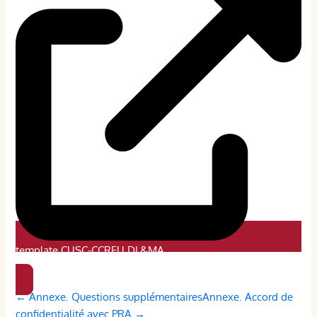
template CUSC-CCREU DL&MA
Doc
← Annexe. Questions supplémentaires
Annexe. Accord de
navigation
confidentialité avec PRA →